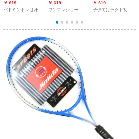
￥ 619
￥ 619
￥ 619
￥
バドミントンは汗を
ワンマンショー
子供向けラクト初心
s
吸い込んで滑り止め
（own's）メガネひも
者セット子供小学生
ッ
の平面の膜を持って
のスポーツメガネは
トリニンガースポー
穴をあけてゴムの卓
滑り止めで、結束バ
ツ用品アウトドアセ
球のラップの取っ手
ンドは紐をかけま
ット青
の皮の釣り竿を押さ
す。メガネに滑り止
えて赤い4条をゴムを
めの紐を固定しま
します。
す。黒です。