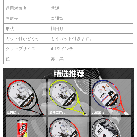
適用対象者
共通
撮影長
普通型
形状
楕円形
ガット付かどうか
もうガット付きます。
グリップサイズ
4 1/2インチ
色
赤、黒