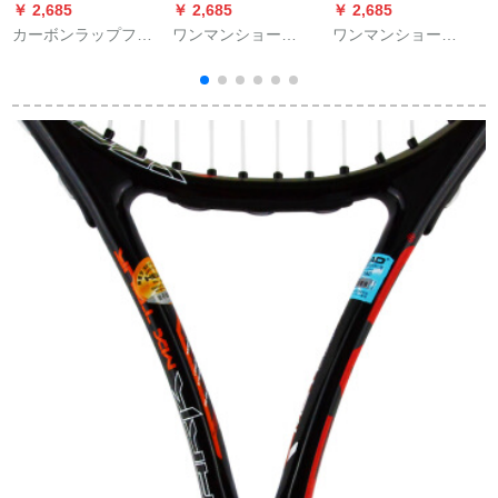
￥ 2,685
￥ 2,685
￥ 2,685
￥
カーボンラップフェ
ワンマンショー
ワンマンショー
デラー初心者スティ
（own's）メガネの滑
（own's）はシリカゲ
ップ男女史シングサ
り止めカバーの固定
ルのメガネに滑り止
イングセットWRT
耳打ち耳打ちカバー
めのメガネを固定し
5783+トレニングコ
のシリカゲルの運動
て、滑り止めのメガ
ースA
用メガネの足の固定
ネにひもを付けて、
防止アップグレード
オレンジ色にしま
版5ブラウン
す。