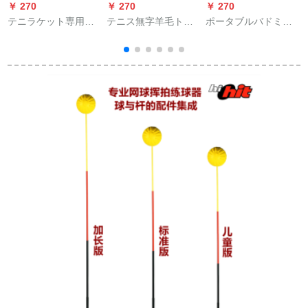
￥ 270
￥ 270
￥ 270
￥
テニラケット専用の
テニス無字羊毛トリ
ポータブルバドミン
黄皮のハンドゴムは
ニンググ高弾性耐磨
トンの網棚は移動し
汗を吸い取り、内柄
耗耐打試験装備無標3
て折り畳むことがで
の皮を持つグリップ
個セット
きます。バドミント
は皮の厚いグリップ
ンの網柱とバドミン
H/Wブラウンです。
トンの手すりを取り
付けます。