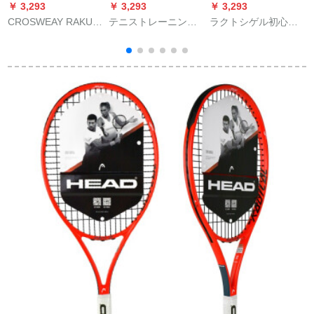
￥ 3,293
￥ 3,293
￥ 3,293
￥
CROSWEAY RAKUシ
テニストレーニンラ
ラクトシゲル初心者
一
リーズ男大学生女子
インバックセットの
炭素繊維男女カーボ
中学生初心者トリニ
初心者は、弾力性の
ン大学生選択科目ス
グ器セット中性【300
あるひもテニストレ
ーツ基礎モデル、炭
G】緑白亮面、プレゼ
ーナーをベースにし
素黒黄色【トレニン
ントシグゲルゲルバ
たフィットネス用弾
セット、6点セット】
ッグ
力紐を3本太くしま
す。