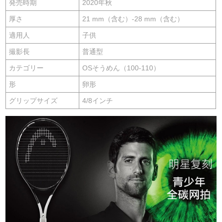
発売時期
2020年秋
厚さ
21 mm（含む）-28 mm（含む）
適用人
子供
撮影長
普通型
カテゴリー
OSそうめん（100-110）
形
卵形
グリップサイズ
4/8インチ