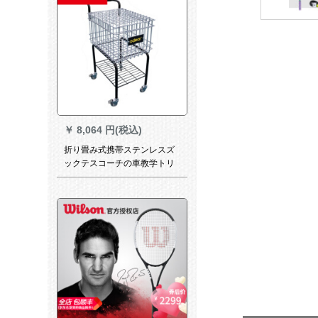
のボールの筒を詰めて包みま
す。
￥
8,064 円(税込)
折り畳み式携帯ステンレスズ
ックテスコーチの車教学トリ
ニングースボックス金属トレ
ーナーの車は350個のボール
を入れてキーホルダーを一つ
プレゼントします。