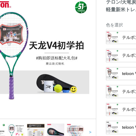
テロン/天竜
軽量新米トレ
色を選択
テルボ
テルボ
teloon
テルボ
テルボ
teloo
>