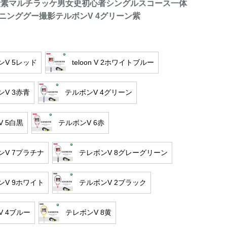
炭素マルチラッケ男女史初心者シングルスコース一体
ニンググー撮影テルボンV 4グリーン紫
ンV 5レッド
teloon V 2ホワイトブルー
ンV 3赤青
テルボンV 4グリーン
 V 5白黒
テルボンV 6赤
ンV 7プラチナ
テレボンV 8グレーグリーン
ンV 9ホワイト
テルボンV 2ブラック
n V 4ブルー
テレボンV 8黄