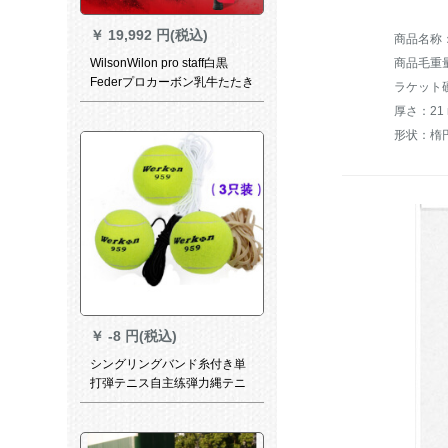
￥
19,992 円(税込)
商品毛重量：
WilsonWilon pro staff白黒
Federプロカーボン乳牛たたき
ラケット
ウィルソンRF 97ラッケセッ
ト
形状：楕
￥
-8 円(税込)
シングリングバンド糸付き単
打弾テニス自主练弾力縄テニ
ウス三つの959球に三本の黒
円线を配备します。