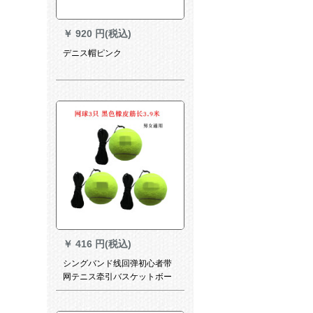
￥
920 円(税込)
デニス帽ピンク
￥
416 円(税込)
シングバンド线回弹初心者带
网テニス牵引バスケットボー
ルトラーグゴムテニングス高
弹耐打3.9 m黑ゴムテニウス3