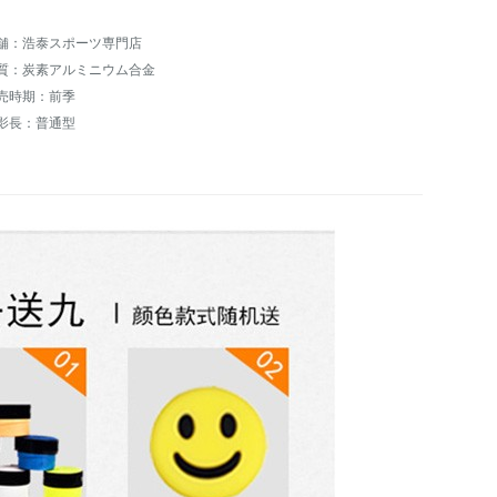
舗：浩泰スポーツ専門店
質：炭素アルミニウム合金
売時期：前季
影長：普通型