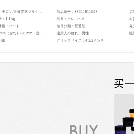
商品名称：テロン/天竜炭素マルケ男女史初心者シンゲルセット一体軽量新米トレニーグー撮影テルボンV 4緑紫
商品番号：33611911598
店
1.1 kg
品番：テレコムV
材
硬度：ハード
拍長分類：普通型
発
厚さ：21 mm（含む）-28 mm（含む）
適用人の群れ：男性
撮
円形
グリップサイズ：4 1/2インチ