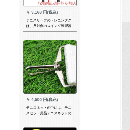
￥
3,168 円(税込)
テニスサーブのトレニンググ
は、反対側のスイング練習器
の教育補助器の成人タイプで
す。
￥
4,500 円(税込)
テニスネットの中には、テニ
スセット用品テニスネットの
中间调整ベルト中分帯があり
ます。