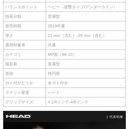
バランスポイント
ヘビー（攻撃タイプ/アンダーライン）
拍長分類
普通型
発売時期
2019年夏
厚さ
21 mm（含む）-28 mm（含む）
適用対象者
共通
カテゴリ
MP面（96-10）
撮影長
普通型
形状
楕円形
ガト付かどうか
未ガト付き
ラケット硬度
ハード
グリップサイズ
4 1/4インチ-4/8インチ