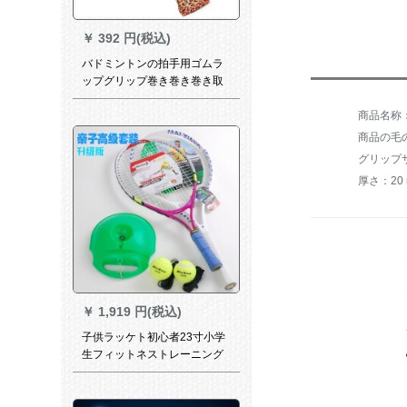
￥
392 円(税込)
バドミントンの拍手用ゴムラ
ップグリップ巻き巻き巻き取
りグリップ光面の薄い滑り止
め粘着力吸汗帯X 8ヒョウ柄
商品の毛の
グリップサ
厚さ：20
￥
1,919 円(税込)
子供ラッケト初心者23寸小学
生フィットネストレーニング
シンガートレーニング親子ス
ポーツセット（白拍+梅赤+緑
器+2球）