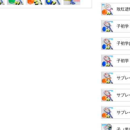
玫红进
子初学
子初学(
子初学
サブレ
サブレ
サブレ
子（黒