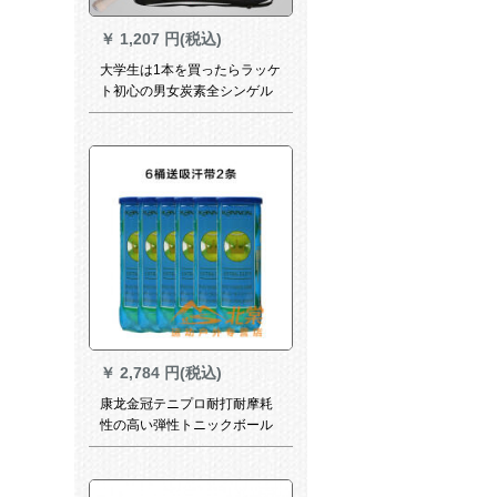
￥
1,207 円(税込)
大学生は1本を買ったらラッケ
ト初心の男女炭素全シンゲル
ペアセットを1本プレゼントし
ます。2つの赤色の補強モデル
を買ったら1+1セットをプレ
ゼントします。
￥
2,784 円(税込)
康龙金冠テニプロ耐打耐摩耗
性の高い弾性トニックボール
试合ボール3つのセルト6缶