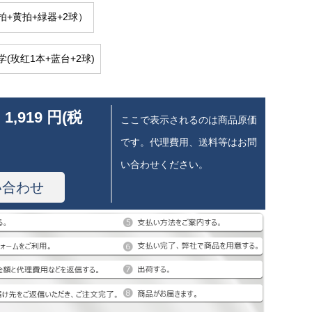
拍+黄拍+緑器+2球）
(玫红1本+蓝台+2球)
 1,919 円(税
ここで表示されるのは商品原価
です。代理費用、送料等はお問
い合わせください。
い合わせ