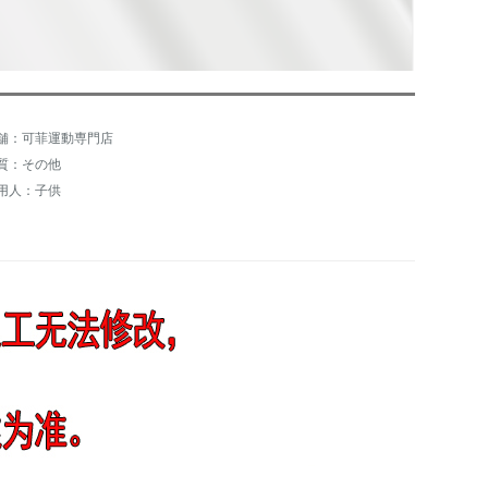
舗：可菲運動専門店
質：その他
用人：子供