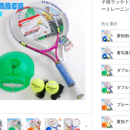
子供ラッケト
ートレーニン
色を選択
黄拍初
青写真
ダブル
ダブル
ブルー
黄拍ア
>