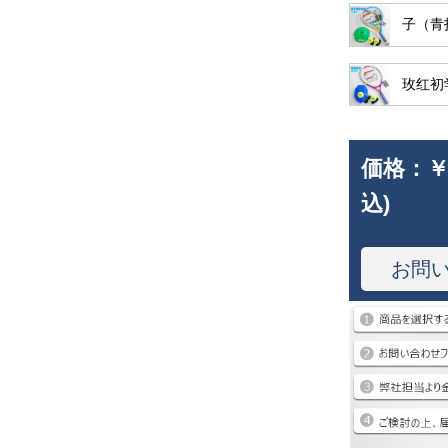
子（青
玫红初学
価格：
￥
込)
お問