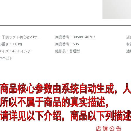
商品名称：子供ラクト初心者23寸小学生フィットネストレーニングシンガートレーニング親子スポーツセット（白拍+玫赤+緑器+2球）
商品番号：30589140707
店
重さ：1.0 kg
商品番号：535
材
イズ：4-3/8インチ
撮影長：普通型
適
 mm以下