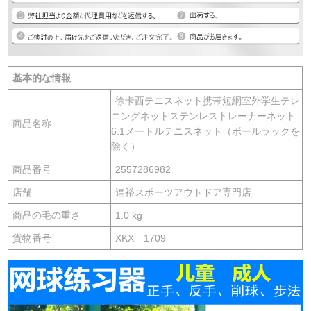
基本的な情報
徐卡西テニスネット携帯短網室外学生テレ
ニングネットステンレストレーナーネット
商品名称
6.1メートルテニスネット（ボールラックを
除く）
商品番号
2557286982
店舗
達裕スポーツアウトドア専門店
商品の毛の重さ
1.0 kg
貨物番号
XKX—1709