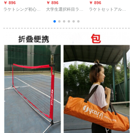
￥ 896
￥ 896
￥ 896
￥
ラケトシング初心の
大学生選択科目ラケ
ラケトセットアルミ
女子大学生男子練習
トシングルペア初心
ニウム合金ラケト
ラケットトニックバ
者男女適用超軽量ス
ンド線引きダブルセ
ーツ紐付き黒1拍+1包
ット赤ビートセット
（赤は1本+オレンジ
器+2球）