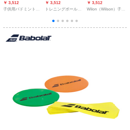
￥ 3,512
￥ 3,512
￥ 3,512
￥
子供用バドミントン
トレニングボールト
Wilon（Wilson）子供
B
ラケット子供ラッケ
レーンテープライン
ラケト19インチドー
太
おもちゃ幼児用超軽
テニ台
ラ21インチスポンジ
量ダブルショット3-
赤ちゃん初心者男性
ト
12歳の子供の運動幼
女の子ラッケトシン
稚園長36 cm：2つの
グル本2030-23インチ
ラケット+2つのボー
紫-7-8歳
ル