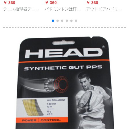
￥ 360
￥ 360
￥ 360
￥
テニス拾球器テニス
バドミントンは汗を
アウトドアバドミン
自動拾球器拾球籠有
吸収して滑り止めの
トンの網棚室内の簡
輪拾テニス車拾テニ
ある平面の打孔の手
易携帯型ステントの
ス枠塑性鋼は丈夫で
ゴムの迷彩のヒョウ
移動試験基準は、重
す。
柄のラケット柄の皮
いバドミントンの柱
の釣り竿を持ってヒ
の重量を70キロのセ
ョウ柄の白色の4本
ット+特質のワイヤネ
(平面の薄いタイプ)を
ット+ギフトバッグと
ゴムで結びます。
することができま
す。