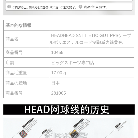
基本的な情報
HEADHEAD SNTT ETIC GUT PPSケーブ
商品名
ルポリエステルコード制御威力線黄色
商品番号
10455
店舗
ビッグスポーツ専門店
商品毛重量
17.00 g
商品の産地
日本
商品番号
281065