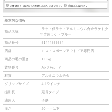
基本的な情報
ラケト供ラケトアルミニウム合金ラケト少
商品名称
年専用ラケトブルー
商品番号
51444859584
店舗
ミストスポーツアウトドア専門店
商品の毛の重さ
1.0 kg
貨物番号
Ab 3 FsJmY
材質
アルミニウム合金
グリップサイズ
4-1/2インチ
撮影長
延長タイプ
適用人
子供
厚さ
20 mm以下