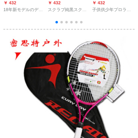
￥ 432
￥ 432
￥ 432
￥
18年新モデルのデニ
スクラブ純黒スクラ
子供供少年プロラク
W
ス帽R F黄色帽子帽子
ブ純白初心者男性女
トBabolar 140223
サンバイザーテレビ
性初心者練習ラクト
Pure Strike Junior
リングセットA無包コ
JUNIOR 25已ガト付
ース(スクラブ純黒)
き8-9歳+
(
2
1