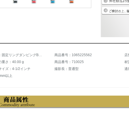
商品名称：固定リングダンピングBabolatフランスBabolar 710025 Custom Ringピンク
商品番号：1065225562
店
重さ：40.00 g
商品番号：710025
材
イズ：4-1/2インチ
撮影長：普通型
適
 mm以上