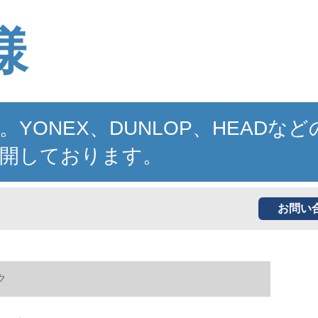
様
NEX、DUNLOP、HEADなど
開しております。
お問い
ク