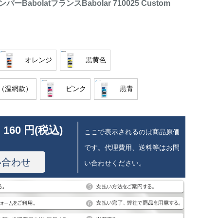
BabolatフランスBabolar 710025 Custom
オレンジ
黒黄色
（温網款）
ピンク
黒青
 160 円(税込)
ここで表示されるのは商品原価
です。代理費用、送料等はお問
い合わせ
い合わせください。