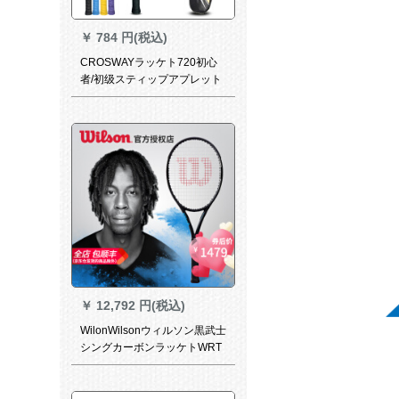
￥
784 円(税込)
CROSWAYラッケト720初心
者/初级スティップアプレット
(初期心款)蓝白
￥
12,792 円(税込)
WilonWilsonウィルソン黒武士
シングカーボンラッケトWRT
7406