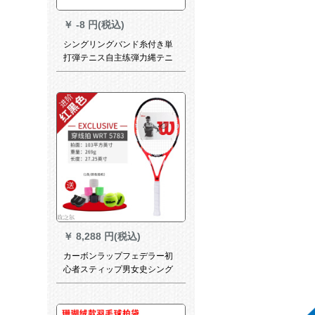
￥
-8 円(税込)
シングリングバンド糸付き単
打弾テニス自主练弾力縄テニ
ウス三つの959球に三本の黒
円线を配备します。
￥
8,288 円(税込)
カーボンラップフェデラー初
心者スティップ男女史シング
サイングセットWRT 5783+ト
レニングコースA