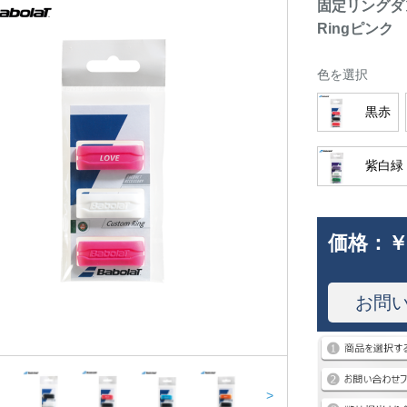
固定リングダンパー
Ringピンク
色を選択
黒赤
紫白緑
価格：
￥
お問
>