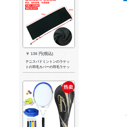
￥
136 円(税込)
テニスバドミントンのラケッ
トの羽毛カバーの羽毛ラケッ
ト保護カバーの布袋1-2本は軽
くサンゴの羽毛を包む黒いラ
ケットの袋を入れます。