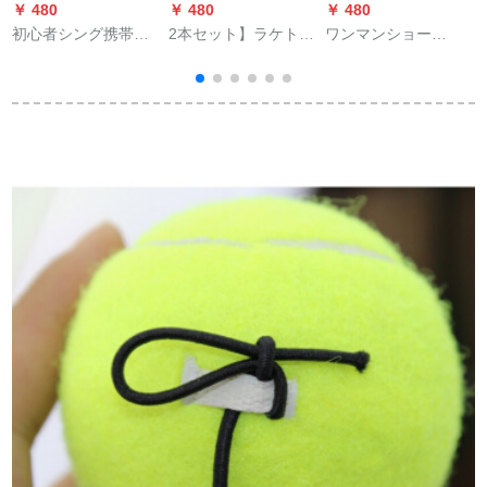
￥ 480
￥ 480
￥ 480
￥
初心者シング携帯一
2本セット】ラケト初
ワンマンショー
体学生テニストレー
心者セット炭素繊維
(own's)バドミントン
ジ器男女生练习器テ
シングルペアショッ
の拍手ゴムのグリッ
ニウス揮発台座テニ
トトライングールバ
プは汗を吸い取るラ
ストレージ器
ンドラインアップグ
ケトの手ゴムの灰色
レードモデル湖青の2
の10本を巻き付けま
つのセット
す。