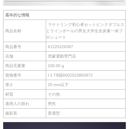
基本的な情報
ラケトリング初心者セットピンクダブルス
商品名称
とラインボールの男女大学生全炭素一体プ
ロシュート
商品番号
61225226387
店舗
啓蒙運動専門店
商品毛重量
100.00 g
貨物番号
t 1 TB菗6002523863972
厚さ
20 mm以下
材質
その他
適用人の群れ
男性
撮影長
普通型