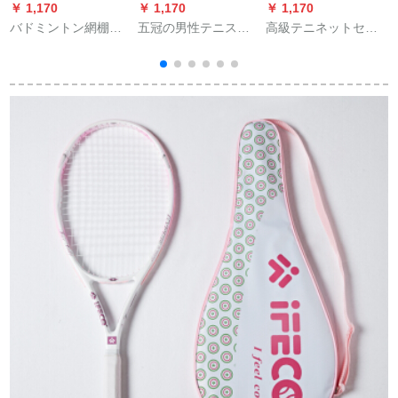
￥ 1,170
￥ 1,170
￥ 1,170
￥
バドミントン網棚ポ
五冠の男性テニス帽
高級テニネットセン
ータブル折りたたみ
にはスポーツサンバ
ターには汎用中バッ
式家庭用移動網棚標
イザーがあります。
クル付きの亜鉛メッ
準ネット室外簡易バ
野球帽は通気が快適
キフック付きの中間
ドミントン網棚蛍光
です。
バンドがあります。
緑蓋灰底＋ラケット
＋ボール