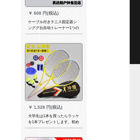
￥
608 円(税込)
ケーブル付きテニス固定器シ
ンググ台自动トレーナー1つの
ボール+1つのトレーディング
台
￥
1,528 円(税込)
大学生は1本を買ったらラッケ
を1本プレゼントします。初め
ての男性と女性の炭素は全シ
ンゲルペアセットに2つの黄色
の補強モデルを入れて買いま