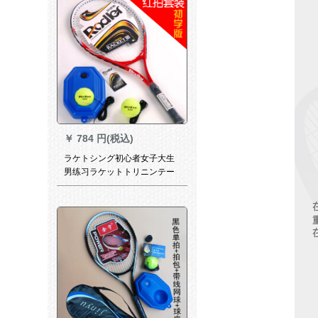
す。1つは1+セットにしま
す。
￥
784 円(税込)
ラケトシング初心者女子大生
男练习ラケットトリニンテー
プ线回弾ペアセット初心者赤
拍(赤拍1本+青台+2球)