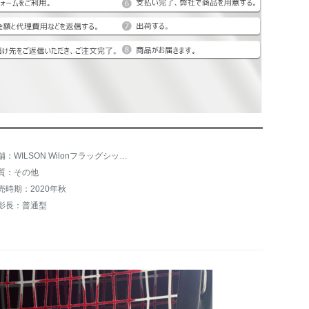
店舗：WILSON Wilonフラッグシップショップ
質：その他
売時期：2020年秋
影長：普通型