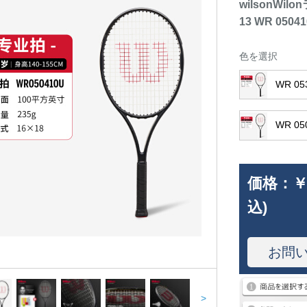
wilsonW
13 WR 05041
色を選択
WR 05
WR 05
価格：
￥
込)
お問
>