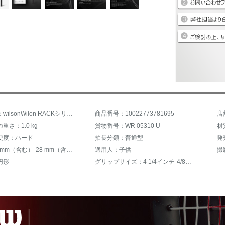
商品名称：wilsonWilon RACKシリーズ子供供ガスター付新品少年撮影PS V 13 WR 050410 U-PORO STAFF 26 V 1
商品番号：10022773781695
重さ：1.0 kg
貨物番号：WR 05310 U
材
硬度：ハード
拍長分類：普通型
発
厚さ：21 mm（含む）-28 mm（含む）
適用人：子供
撮
円形
グリップサイズ：4 1/4インチ-4/8インチ