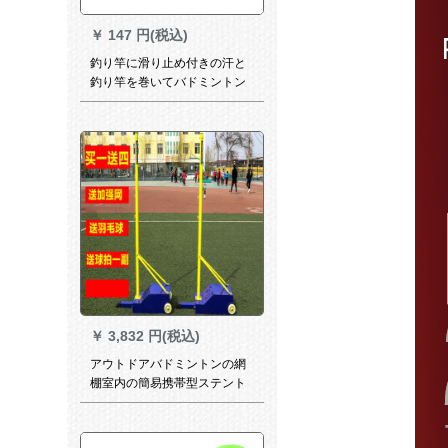
￥
147 円(税込)
釣り竿に滑り止め付きの汗と
釣り竿を巻いてバドミントン
の拍手テープを巻きつけま
す。グリップは弾弓で巻きま
す。Zは自分で色を選んでメモ
してください。
￥
3,832 円(税込)
アウトドアバドミントンの網
棚室内の簡易携帯型ステント
の移動試験基準は、重いバド
ミントンの柱の重量を70キロ
のセット+特質のワイヤネット