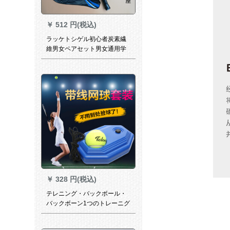
￥
512 円(税込)
ラッケトシゲル初心者炭素繊
維男女ペアセット男女通用学
生選択課黒コース二
￥
328 円(税込)
テレニング・バックボール・
バックボーン1つのトレーニグ
器+3つの天竜T 802 Cバンド
ボール