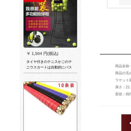
￥
1,504 円(税込)
タイヤ付きのテニスかごのテ
ニウスカートは自動的にバス
ケット/枠/バスケットボールを
商品の毛の
拾います。72はボールを拾い
ラケット
ます。
形状：楕