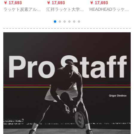
￥ 17,693
￥ 17,693
￥ 17,693
￥
ラッケト炭素アルミ
汇祥ラッケト大学生
HEADHEADラッケト
ニウム一体ラケト连
初心者セット木炭マ
G 360 L 5 Sサイズ
続ラケト初心者学生
ルチ超軽量ダンピン
285グラム2号柄
トリニングラッケト
グ男女一体シングル
黄色白
ス青大学生セット
L