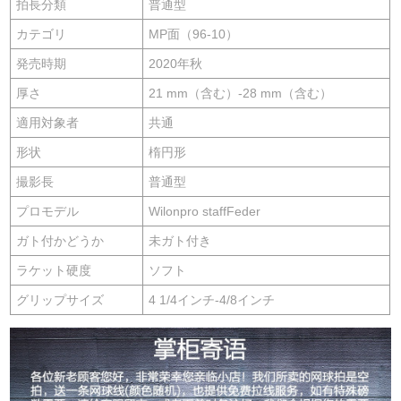
拍長分類
普通型
カテゴリ
MP面（96-10）
発売時期
2020年秋
厚さ
21 mm（含む）-28 mm（含む）
適用対象者
共通
形状
楕円形
撮影長
普通型
プロモデル
Wilonpro staffFeder
ガト付かどうか
未ガト付き
ラケット硬度
ソフト
グリップサイズ
4 1/4インチ-4/8インチ