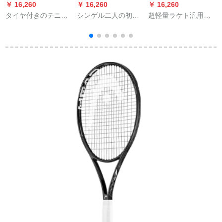
￥ 16,260
￥ 16,260
￥ 16,260
￥
タイヤ付きのテニス
シンゲル二人の初心
超軽量ラケト汎用男
かごのテニウスカー
者セット炭素女性通
女初心者にウェル康
トは自動的にバスケ
用一体ラッケトシン
帯ラインテニ＋吸汗
ット/枠/バスケットボ
グルは六北簡500科技
帯＋包紅1個＋台座1
ールを拾います。72
黄単独テレニンググ
個（セット）をプレ
はボールを拾いま
セットです。
ゼントします。
す。