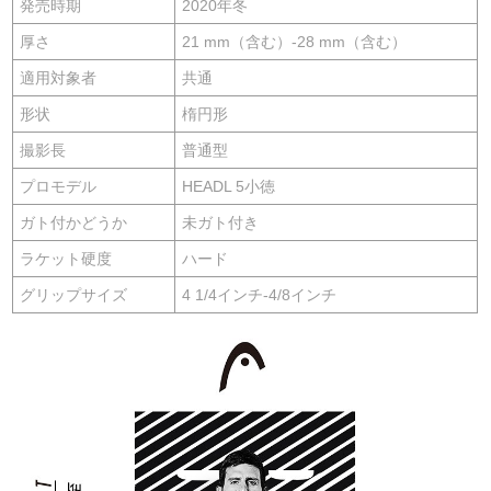
発売時期
2020年冬
厚さ
21 mm（含む）-28 mm（含む）
適用対象者
共通
形状
楕円形
撮影長
普通型
プロモデル
HEADL 5小徳
ガト付かどうか
未ガト付き
ラケット硬度
ハード
グリップサイズ
4 1/4インチ-4/8インチ