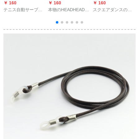
￥ 160
￥ 160
￥ 160
￥
テニス自動サーブ機
本物のHEADHEAD全
スクエアダンスのフ
TS-06携帯電話の遠隔
炭素初心者スティッ
ィットネス手はボー
操作トレーナー
プ男女中級版プロシ
ルの取っ手を振って
ュート2372012ブラ
糸のボールを持って
ック270 g
縄のボールを持って
腕のテニスの取っ手
のボールのテニスフ
ィットネスを振って
ボールのピンクのPE
の長い棒+予備の線の
2本+リュックサック
の1匹を投げます。