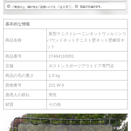
基本的な情報
新型テニストレーニンネットヴィルソンリ
商品名称
バウンドネットテニスト壁ネット壁練習ネ
ット
商品番号
27464110091
店舗
ボストンスポーツアウトドア専門店
商品の毛の重さ
1.0 kg
貨物番号
221 W 6
適用人の群れ
男性
材質
その他