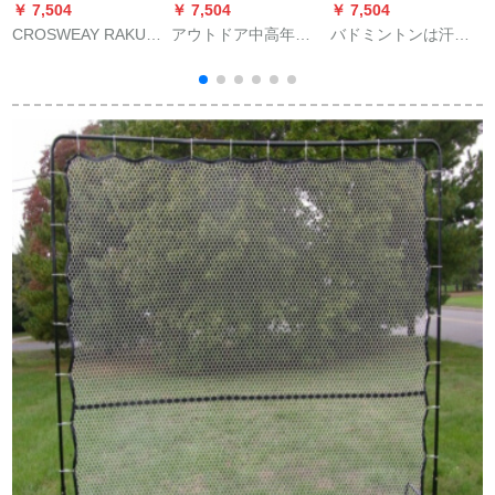
￥ 7,504
￥ 7,504
￥ 7,504
￥
CROSWEAY RAKUシ
アウトドア中高年ア
バドミントンは汗を
リーズ男大学生女子
ルミ合金太极柔力ラ
吸収して滑り止めの
中学生初心者トリニ
ケット太极球老人太
ある平面の打孔の手
グ器セット中性【300
极柔力ラケットセッ
ゴムの迷彩のヒョウ
G】緑白亮面、プレゼ
ト2袋4球
柄のラケット柄の皮
ントシグゲルゲルバ
の釣り竿を持ってヒ
ッグ
ョウ柄の白色の4本
(平面の薄いタイプ)を
ゴムで結びます。