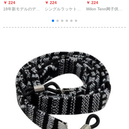
￥ 224
￥ 224
￥ 224
￥
18年新モデルのデニ
シングルラッケト初
Wilon Tenn网子供短
ス帽R F黄色帽子帽子
心者セットシンガー
网维尔胜短式少年テ
サンバイザーテレビ
初心者ペアトニーグ
レニングネット携帯
ー用子供学生用ライ
セット
ンメッシュ写真青セ
ット3