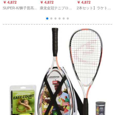
￥ 4,872
￥ 4,872
￥ 4,872
￥
SUPER-K/狮子普高
康龙金冠テニプロ耐
2本セット】ラケト初
41828全炭素一体ラ
打耐摩耗性の高い弾
心者セット炭素繊維
ッケト超軽量ナノメ
性トニックボール试
シングルペアショッ
ートル級炭素炭素
合ボール3つのセルト
トトライングールバ
（既にガット付き）
6缶
ンドラインアップグ
男女カップルには3球
レードモデル湖青の2
SDB 41828オールカ
つのセット
ーボンラッケトがボ
ール1筒プレゼントさ
れます。