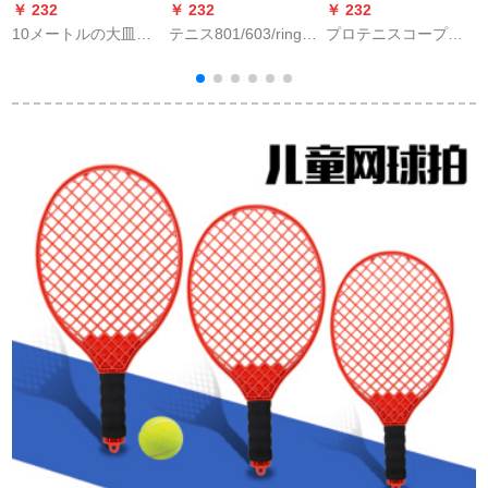
￥ 232
￥ 232
￥ 232
￥
10メートルの大皿の
テニス801/603/ring復
プロテニスコープの
C
タオルと綿毛のバド
活/ACE初心者級プロ
スコアカードのスコ
ミントンの手ゴムラ
プロプロレーニンカ
アラーの札をめくり
ップは汗を吸い取
タログテストテスト
ます。アルミニウム
り、釣り竿の柄の皮
テストテストテスト
合金の材質にホイー
を厚くし、滑り止め
用テニ*特売無球標的
ルが付いています。
の赤いものを塗る。
801-4個