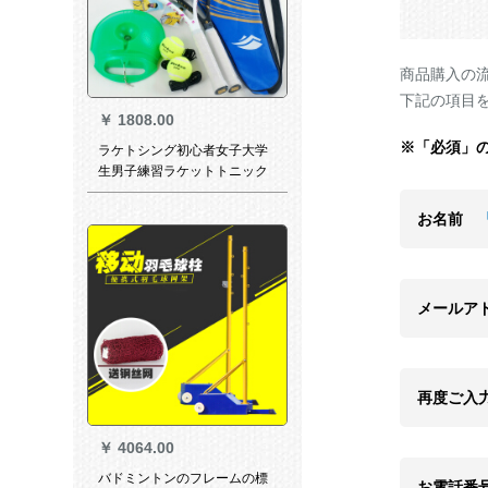
商品購入の
下記の項目
￥
1808.00
※「必須」
ラケトシング初心者女子大学
生男子練習ラケットトニック
テープ線引きペアセット一体
ツーショット（粉黒拍2本+緑
お名前
器+2球）
メールア
再度ご入
￥
4064.00
バドミントンのフレームの標
お電話番