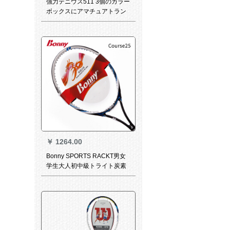
強力テニウス511 3個のカラー
ボックスにアマチュアトラン
ニンを入れてトレーニングし
てみました。
￥
1264.00
Bonny SPORTS RACKT男女
学生大人初中級トライト炭素
繊維吸震Course 25