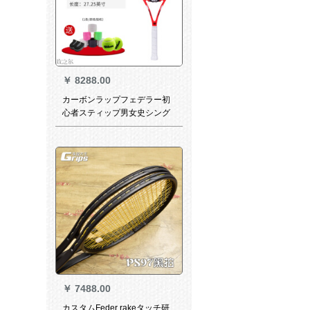
￥
8288.00
カーボンラップフェデラー初
心者スティップ男女史シング
サイングセットWRT 5783+ト
レニングコースA
￥
7488.00
カスタムFeder rakeタッチ研