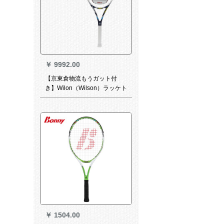
￥
9992.00
【京東倉物流もうガット付
き】Wilon（Wilson）ラッケト
全木炭プロ級シングルケジッ
トブルーウィルソン少年ライ
トモデルWRT 7193/262 g
￥
1504.00