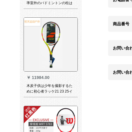
準室外のバドミントンの柱は
テニスネットのステントを移
動します。携帯用室内のテス
トとバドミントンの網棚の重
商品番号
量は70キロです。
お問い合
お問い合
￥
11984.00
木炭子供は少年を撮影するた
めに初心者ラッケ21 23 25イ
ンチフルセットPAJR 26イン
チ（法網）を撮影します。