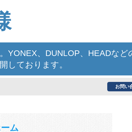
様
NEX、DUNLOP、HEADなど
開しております。
お問い
ホーム