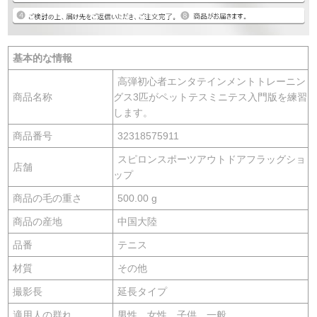
基本的な情報
高弾初心者エンタテインメントトレーニン
商品名称
グス3匹がペットテスミニテス入門版を練習
します。
商品番号
32318575911
スピロンスポーツアウトドアフラッグショ
店舗
ップ
商品の毛の重さ
500.00 g
商品の産地
中国大陸
品番
テニス
材質
その他
撮影長
延長タイプ
適用人の群れ
男性、女性、子供、一般