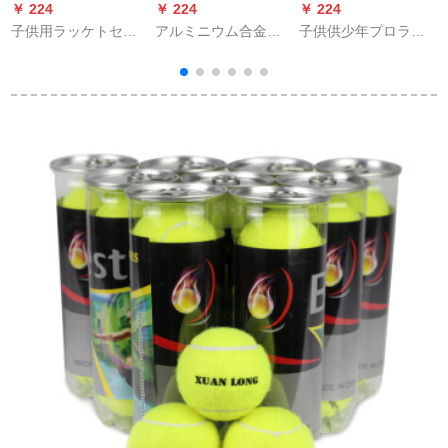
￥ 224
￥ 224
￥ 224
￥
子供用ラッケトセッ
アルミニウム合金四
子供供少年プロラク
トシングリル超軽量
角形テニス場の床式
トBabolar 140223
21寸23寸25寸小学生
テニウス柱の中の柱
Pure Strike Junior
初心者子供幼稚園19
の環境保護材の床面
JUNIOR 25已ガト付
インチ純黄光拍（手
テニ柱（一対）
き8-9歳+
ゴムを含む）