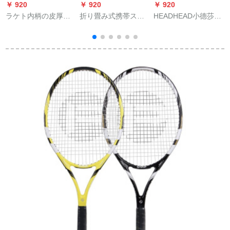
￥ 920
￥ 920
￥ 920
￥
ラケト内柄の皮厚タ
折り畳み式携帯ステ
HEADHEAD小德莎娃
イプのハンドゴムの
ンレスズックテスコ
穆雷子供少年ラケト
内側のグリップは白
ーチの車教学トリニ
ル初心者拍2362020
いゴムをします。
ングースボックス金
送包
属トレーナーの車は
350個のボールを入れ
てキーホルダーを一
つプレゼントしま
す。