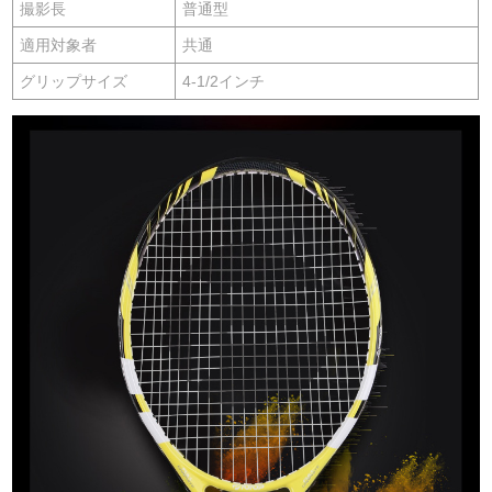
撮影長
普通型
適用対象者
共通
グリップサイズ
4-1/2インチ