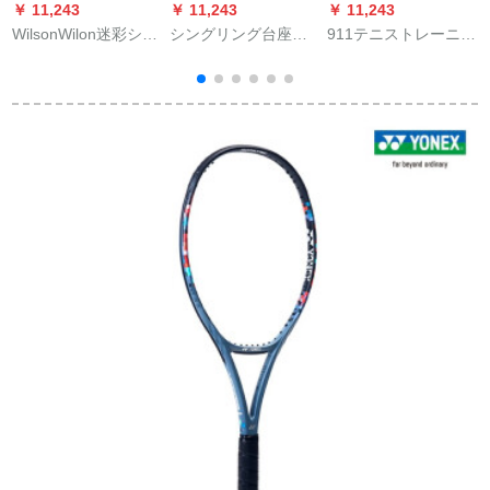
￥ 11,243
￥ 11,243
￥ 11,243
￥
WilsonWilon迷彩シリ
シングリング台座男
911テニストレーニン
ーズライケト
女通用テニトロンセ
バンドバンド糸テレ
ット厚手テレニグ器
ネス有圧テレネス初
绿+耐缠フック+3つの
级トレーニングニン
器
白いボール
グスT-911个