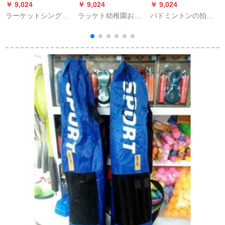
￥ 9,024
￥ 9,024
￥ 9,024
￥
ラーケットシングリ
ラッケト幼稚園おも
バドミントンの拍手
一
ル初心者炭素繊維男
ちゃ調達子卓球子供
用ゴムラップグリッ
女ダブルスカイト学
バドミントンおもち
プ巻き巻き巻き取り
生選択コーススーツ
ゃ38 cm 2ラケット+2
グリップ光面の薄い
アップグレードモデ
球
滑り止め粘着力吸汗
ル6点セット/色ラン
帯X 8ヒョウ柄
ダム