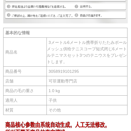
基本的な情報
3メートル6メートル携帯折りたたみボール
メッシュ供给テニスコープ短式闭じ6メート
商品名
ルテニマスセット3つのテニウスをプレゼン
トします。
商品番号
3058919101295
店舗
可菲運動専門店
商品の毛の重さ
1.0 kg
適用人
子供
材質
その他