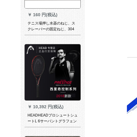
￥
160 円(税込)
テニス場押し水器のねじ、ス
クレーバーの固定ねじ、304
ステンレスねじは永遠に4 cm
のステンレスねじが錆びませ
ん。
￥
10,392 円(税込)
HEADHEADプロシュートシュ
ートL 6サーバントグラフェン
炭素繊維S版95面295 g