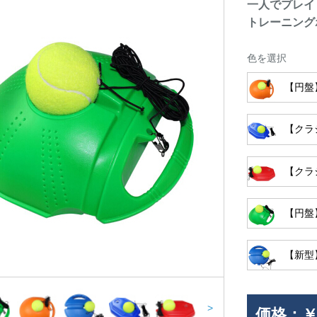
一人でプレイ
トレーニング
色を選択
【円盤
【クラ
【クラ
【円盤
【新型
>
価格：
￥