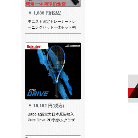
￥
1,888 円(税込)
テニスト固定トレーナートレ
ーニングセット一体セット初
心者テニバンド线回弾バンド
縄自打
￥
19,192 円(税込)
Babolat百宝力日本原装輸入
Pure Drive PD李娜/ムグラザ
ード戦プロシュートシュート
シュートシュート2018モデル
101335 G 2