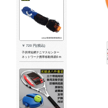
￥
720 円(税込)
子供球短網テニマスセンター
ネットワーク携帯移動簡易6 m
3 odear簡易網棚単独ネット-6
m