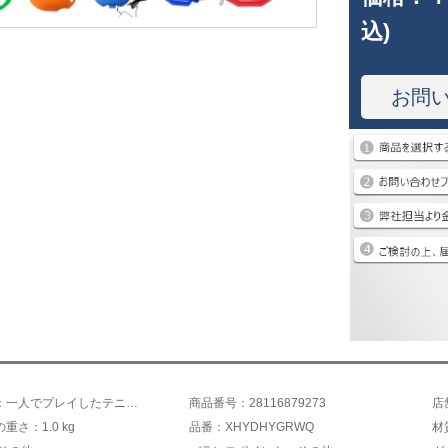
込)
お問
商品名称：一人でプレイしたテニウスが一人で打ったボールテニトロン回弾力練習ボールシンゲル【円盤】グリーン台座＋ボール＋巻き取り防止器
商品番号：28116879273
店
重さ：1.0 kg
品番：XHYDHYGRWQ
材