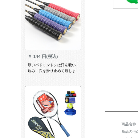
￥
144 円(税込)
厚いバドミントンは汗を吸い
込み、穴を滑り止めて通しま
す。竜骨の手は粘着ラケット
の釣り竿の手にゴムの青い4本
をつけます。
商品の毛の