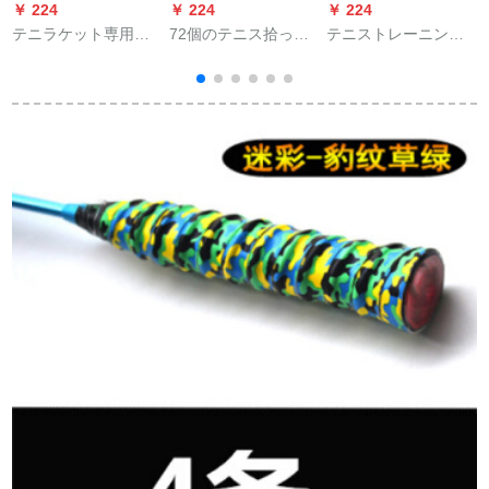
￥ 224
￥ 224
￥ 224
￥
テニラケット専用の
72個のテニス拾った
テニストレーニング
黄皮のハンドゴムは
ボールバスケット/拾
ー供初心者固定揮発
汗を吸い取り、内柄
ったボール枠テニバ
テニス練習器材シン
の皮を持つグリップ
スケットにテニスス
グルフィットネス付
は皮の厚いグリップ
を装着します。
属器材
H/Wブラウンです。