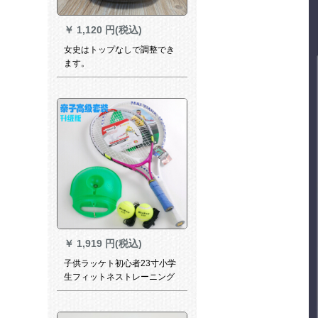
￥
1,120 円(税込)
女史はトップなしで調整でき
ます。
￥
1,919 円(税込)
子供ラッケト初心者23寸小学
生フィットネストレーニング
シンガートレーニング親子ス
ポーツセット（白拍+梅赤+緑
器+2球）