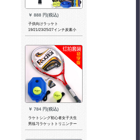
￥
888 円(税込)
子供向けラッケト
19/21/23/25/27インチ炭素小
学生初心者シンゲルスーツピ
ンク（19インチ、5歳以下）
￥
784 円(税込)
ラケトシング初心者女子大生
男练习ラケットトリニンテー
プ线回弾ペアセット初心者赤
拍(赤拍1本+青台+2球)