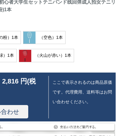
初心者大学生セットテニバンド线回弹成人拍女テニリ
粉)1本
の粉）1本
（空色）1本
緑）1本
（火山が赤い）1本
 2,816 円(税
ここで表示されるのは商品原価
です。代理費用、送料等はお問
い合わせください。
い合わせ