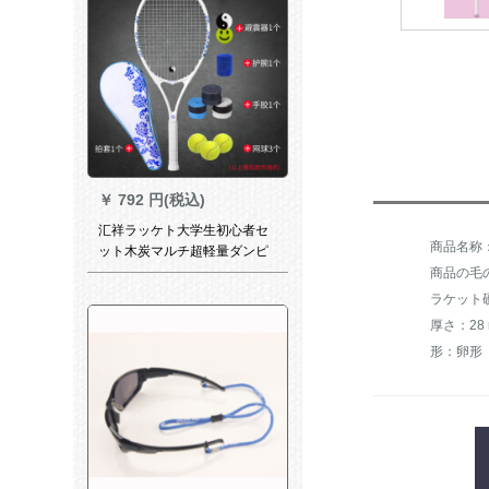
ます。
￥
792 円(税込)
汇祥ラッケト大学生初心者セ
ット木炭マルチ超軽量ダンピ
ング男女一体シングルス青大
商品の毛の
学生セット
ラケット
厚さ：28
形：卵形