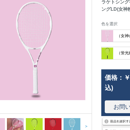
ラケトシング
ングLD(女神
色を選択
（女神
（蛍光
価格：
￥
込)
お問
>