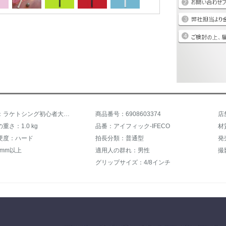
商品名称：ラケトシング初心者大学生セットテニスバンド线を弾き返します。大人の写真を撮ります。テニストレーニンLD(女神の粉)1本。
商品番号：6908603374
重さ：1.0 kg
品番：アイフィック-IFECO
材
硬度：ハード
拍長分類：普通型
発
 mm以上
適用人の群れ：男性
撮
グリップサイズ：4/8インチ