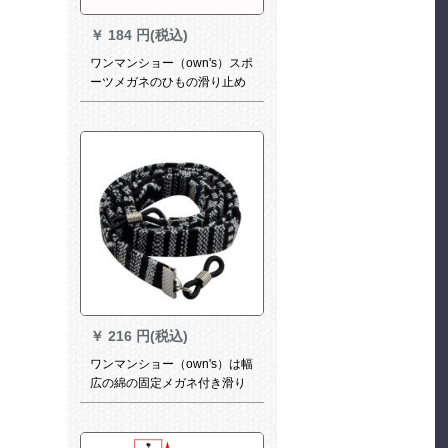
￥
184 円(税込)
ワンマンショー（own's）スポ
ーツメガネのひもの滑り止め
鏡の紐は調節できます。スト
ラップは青い色をします。
￥
216 円(税込)
ワンマンショー（own's）は幅
広の綿の固定メガネ付き滑り
止めカバーのメガネの足にひ
もをつけて黒を巻きます。