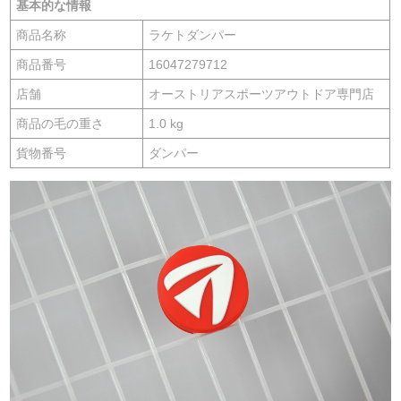
基本的な情報
商品名称
ラケトダンパー
商品番号
16047279712
店舗
オーストリアスポーツアウトドア専門店
商品の毛の重さ
1.0 kg
貨物番号
ダンパー