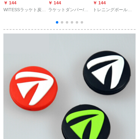
￥ 144
￥ 144
￥ 144
￥
WITESSラッケト炭素
ラケットダンパー/ダ
トレニングボールト
繊維男女初心者セッ
ンパー動物乳牛カエ
レーンテープライン
ト(既ガスト付き)ファ
ルパンダ翠迪小鳥ウ
テニ台
ン価格に注目してく
サギとウサギの赤ち
ださい。
ゃん白兔