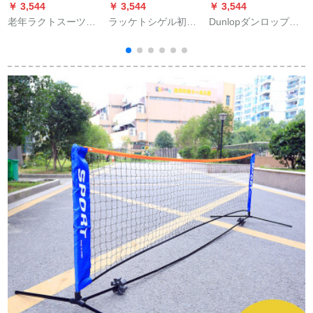
￥ 3,544
￥ 3,544
￥ 3,544
￥
老年ラクトスーツ赤
ラッケトシゲル初心
Dunlopダンロップ新
博士カード赤*1
者炭素繊維男女ペア
科学技術男女シング
セット男女通用学生
ル選手協賛金ラケト
選択課黒コース二
CV 5.0シリーズCV
5.0 OS
タ