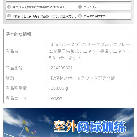
基本的な情報
3 m 6ポータブルでポータブルテニフレー
商品名
ム簡易子供短式テニネット携帯テニネットF
5 6 mテニネット
商品番号
264239661
店舗
砂漠林スポーツアウトドア専門店
商品毛重量
100.00 g
商品コード
WQW