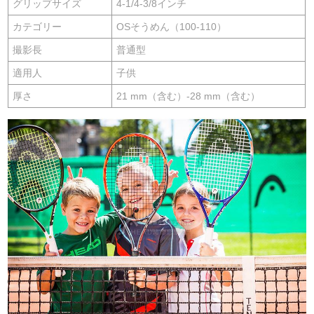
グリップサイズ
4-1/4-3/8インチ
カテゴリー
OSそうめん（100-110）
撮影長
普通型
適用人
子供
厚さ
21 mm（含む）-28 mm（含む）