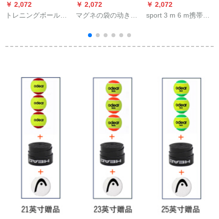
￥ 2,072
￥ 2,072
￥ 2,072
￥
トレニングボールト
マグネの袋の动き止
sport 3 m 6 m携帯式
レーンテープライン
めの粉のバードミッ
伸縮式テニス棚供短
テニ台
ト体操の重さは、选
式テニスネット限時3
挙のシングルス平行
メートルテニスフレ
棒の体操の力は岩登
ーム1セットに3つの
りのバークボックス
テニススをプレゼン
を上げます。
トします。