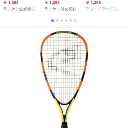
￥ 1,368
￥ 1,368
￥ 1,368
￥
ラッケト全炭素シン
ラッケト男女初心者
アウトドアバドミン
グル二人の初心者大
セットサスペンショ
トンの網棚室内の簡
学生が男女セットの
ンカバーシンゲル一
易携帯型ステントの
ラッケト2本に蛍光黄
体炭素繊維ラケトブ
移動試験基準は、重
色550枚セット【糸送
ラックシルバーをプ
いバドミントンの柱
り手ゴム避難器】デ
レゼントします。
の重量を70キロのセ
フォルトのラケト55
ット+特質のワイヤネ
ポンド
ット+ギフトバッグと
することができま
す。